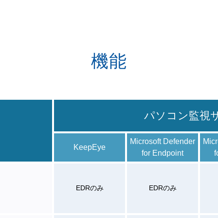
機能
パソコン監視
Microsoft Defender
Micr
KeepEye
for Endpoint​
f
EDRのみ​
EDRのみ​