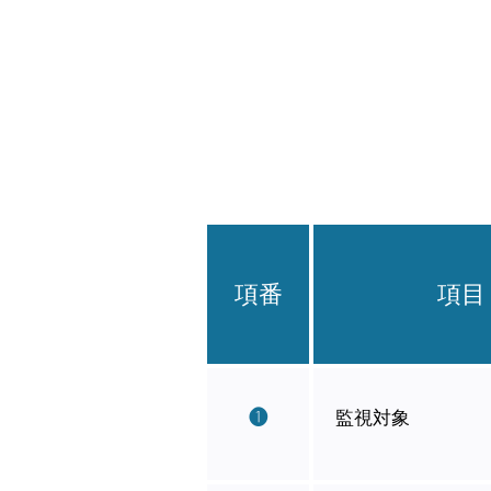
項番
項目
❶
監視対象​