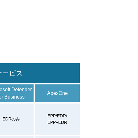
サービス
osoft Defender
ApexOne​
or Business​
EPP/EDR/
EDRのみ​
EPP+EDR​