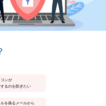
？
ソコンが
染するのを防ぎたい
ールを偽るメールから