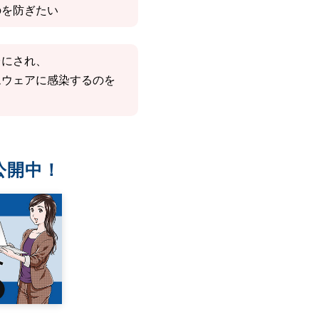
のを防ぎたい
台にされ、
ムウェアに感染するのを
公開中！