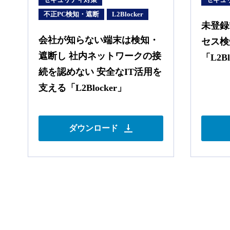
不正PC検知・遮断
L2Blocker
未登録
会社が知らない端末は検知・
セス検
遮断し 社内ネットワークの接
「L2Bl
続を認めない 安全なIT活用を
支える「L2Blocker」
ダウンロード