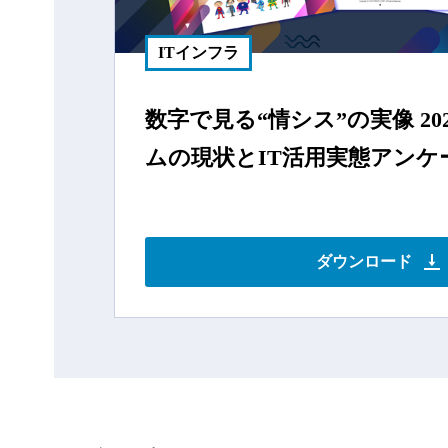
ITインフラ
数字で⾒る“情シス”の実像 20
ムの現状とIT活⽤実態アンケー
ダウンロード