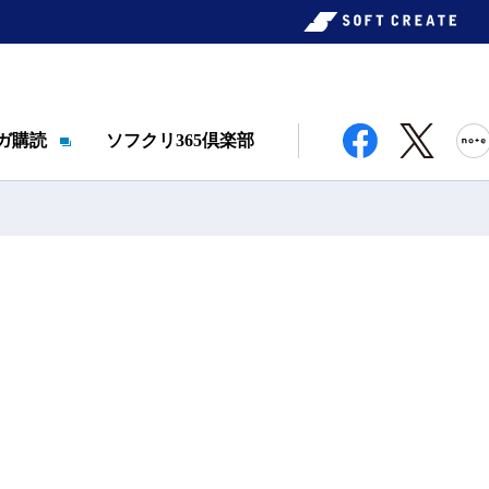
ガ購読
ソフクリ365倶楽部