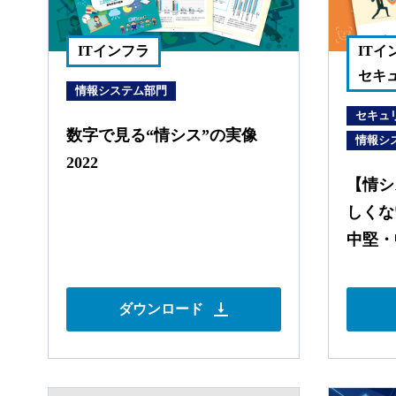
ITインフラ
IT
セキ
情報システム部門
セキュ
数字で見る“情シス”の実像
情報シ
2022
【情シ
しくな
中堅・
ダウンロード