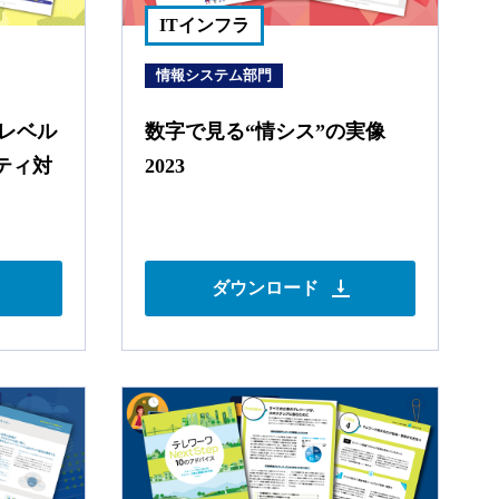
ITインフラ
情報システム部門
23…レベル
数字で見る“情シス”の実像
ティ対
2023
ダウンロード