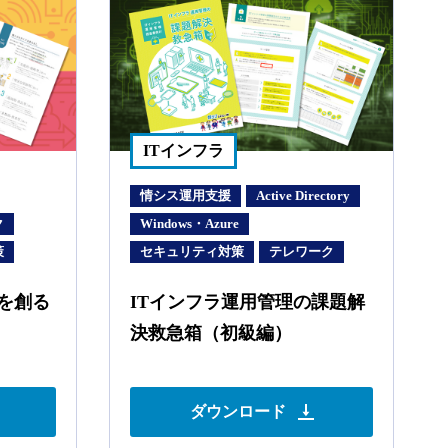
ITインフラ
情シス運用支援
Active Directory
ク
Windows・Azure
策
セキュリティ対策
テレワーク
来を創る
ITインフラ運用管理の課題解
決救急箱（初級編）
ダウンロード