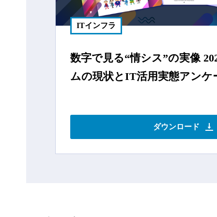
ITインフラ
数字で⾒る“情シス”の実像 20
ムの現状とIT活⽤実態アンケー
ダウンロード