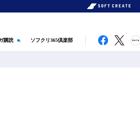
ガ購読
ソフクリ365倶楽部