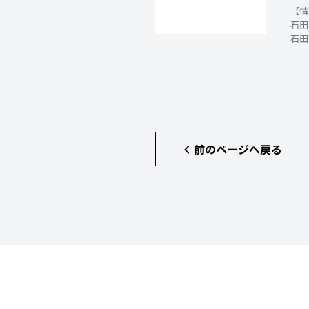
【情
石田
石田
前のページへ戻る