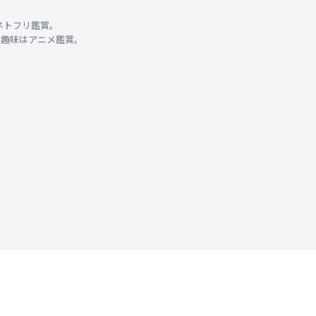
ネトフリ鑑賞。
。趣味はアニメ鑑賞。