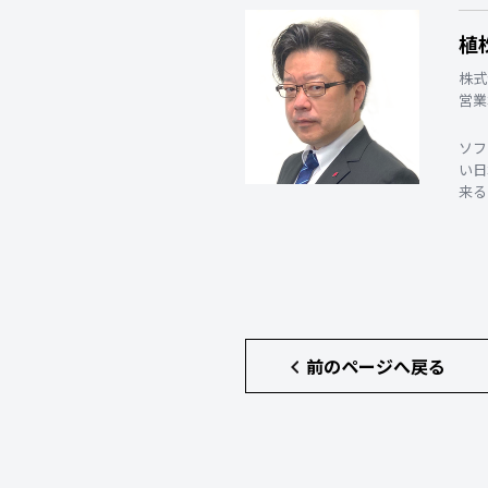
植
株式
営業
ソフ
い日
来る
前のページへ戻る