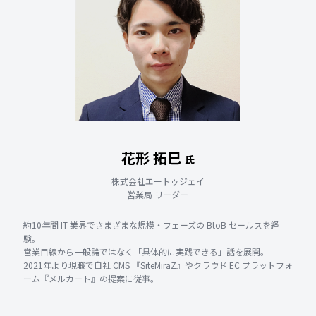
花形 拓巳
氏
株式会社エートゥジェイ
営業局 リーダー
約10年間 IT 業界でさまざまな規模・フェーズの BtoB セールスを経
験。
営業目線から一般論ではなく「具体的に実践できる」話を展開。
2021年より現職で自社 CMS 『SiteMiraZ』やクラウド EC プラットフォ
ーム『メルカート』の提案に従事。